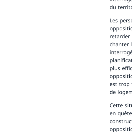
du terri
Les pers
oppositi
retarder 
chanter l
interrog
planific
plus eff
oppositi
est trop
de logem
Cette si
en quête
construc
oppositio