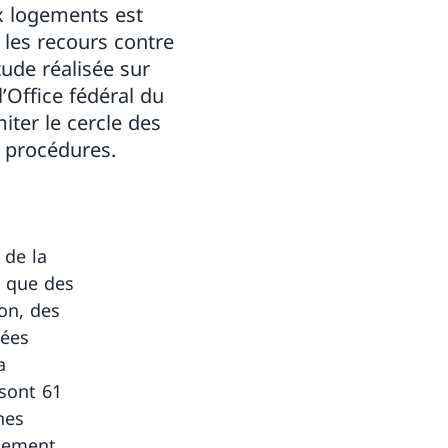
x logements est
 les recours contre
tude réalisée sur
’Office fédéral du
ter le cercle des
s procédures.
 de la
i que des
ion, des
gées
a
 sont 61
nes
agement