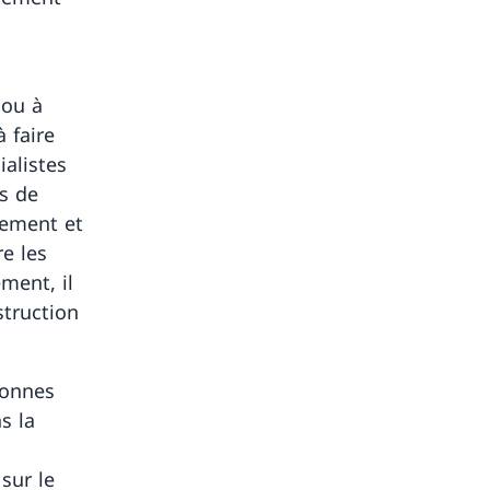
 ou à
 faire
ialistes
us de
dement et
re les
ment, il
struction
sonnes
s la
sur le