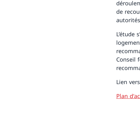
déroulem
de recou
autorité
L’étude s
logement
recomman
Conseil 
recomma
Lien vers
Plan d'a