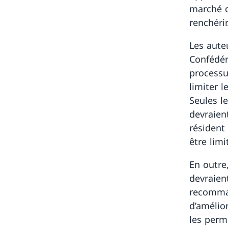
marché d
renchérir
Les aute
Confédér
processus
limiter 
Seules l
devraient
résident
être limi
En outre
devraient
recomman
d’amélio
les permi