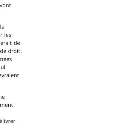
 vont
la
r les
serait de
de droit.
rnées
qui
evraient
ne
lement
élivrer