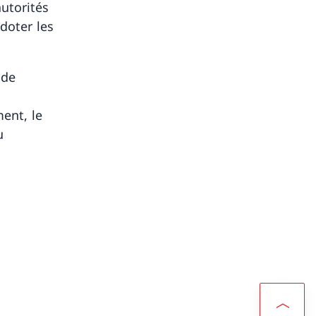
utorités
doter les
 de
ent, le
u